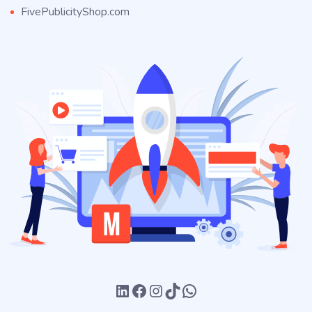
FivePublicityShop.com
LinkedIn
Facebook
Instagram
TikTok
WhatsApp