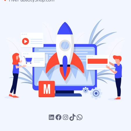
FivePublicityShop.com
LinkedIn
Facebook
Instagram
TikTok
WhatsApp