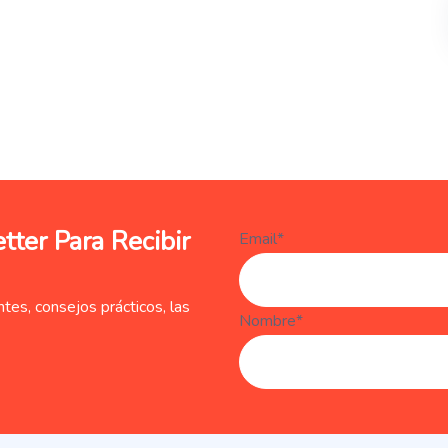
ter Para Recibir
Email*
tes, consejos prácticos, las
Nombre*