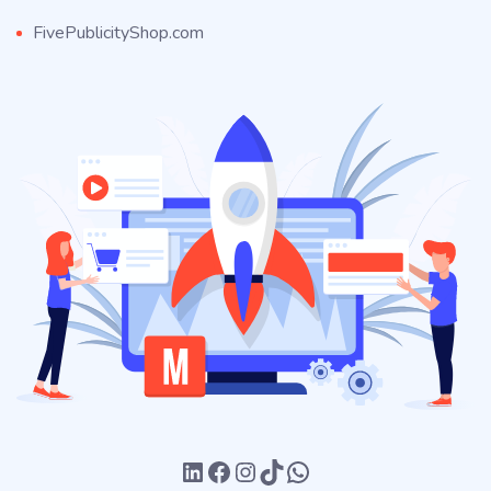
FivePublicityShop.com
LinkedIn
Facebook
Instagram
TikTok
WhatsApp