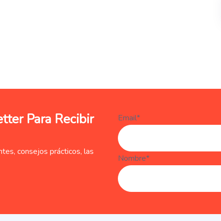
ter Para Recibir
Email*
tes, consejos prácticos, las
Nombre*