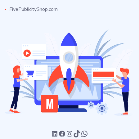
FivePublicityShop.com
LinkedIn
Facebook
Instagram
TikTok
WhatsApp