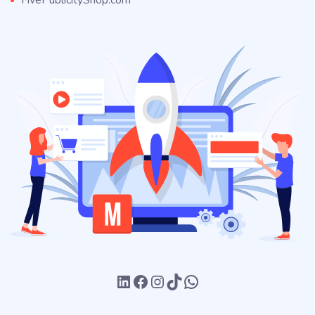
FivePublicityShop.com
LinkedIn
Facebook
Instagram
TikTok
WhatsApp