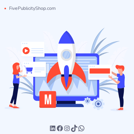
FivePublicityShop.com
LinkedIn
Facebook
Instagram
TikTok
WhatsApp