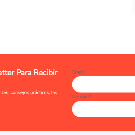
ter Para Recibir
Email*
tes, consejos prácticos, las
Nombre*